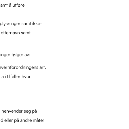
samt å utføre
plysninger samt ikke-
 etternavn samt
inger følger av:
nvernforordningens art.
a i tilfeller hvor
r henvender seg på
ud eller på andre måter