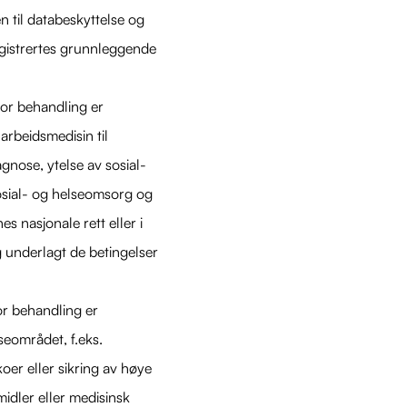
en til databeskyttelse og
registrertes grunnleggende
vor behandling er
rbeidsmedisin til
gnose, ytelse av sosial-
sosial- og helseomsorg og
s nasjonale rett eller i
g underlagt de betingelser
or behandling er
seområdet, f.eks.
oer eller sikring av høye
midler eller medisinsk