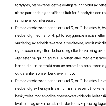
forfølges, respekterer det vesentligste innholdet av rett
sikrer passende og spesifikke tiltak for å beskytte den 
rettigheter og interesser.
Personvernforordningens artikkel 9, nr. 2. bokstav h, h
nødvendig med henblikk på forebyggende medisin eller a
vurdering av arbeidstakerens arbeidsevne, medisinsk dia
og helseomsorg eller -behandling eller forvaltning av 
-tjenester på grunnlag av EU-retten eller medlemsstatene
henhold til en kontrakt med en ansatt i helsesektoren o
og garantier som er beskrevet i nr. 3.
Personvernforordningens artikkel 9, nr. 2. bokstav i, hv
nødvendig av hensyn til samfunnsinteresser på folkehel
beskyttelse mot alvorlige grenseoverskridende helserisik
kvalitets- og sikkerhetsstandarder for sykepleie og lege