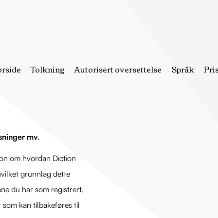
orside
Tolkning
Autorisert oversettelse
Språk
Pri
sninger mv.
jon om hvordan Diction
vilket grunnlag dette
tene du har som registrert,
som kan tilbakeføres til