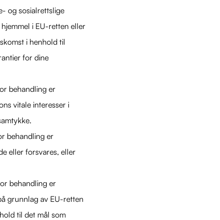
- og sosialrettslige
r hjemmel i EU-retten eller
skomst i henhold til
antier for dine
vor behandling er
ns vitale interesser i
i samtykke.
or behandling er
e eller forsvares, eller
vor behandling er
på grunnlag av EU-retten
rhold til det mål som