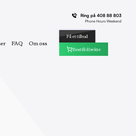
Ring på
408 88 803
Phone Hours Weekend
Få et tilbud
ser
FAQ
Om oss
Bestill direkte