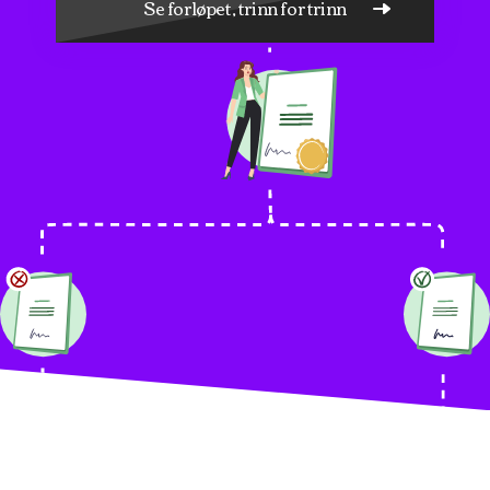
Se forløpet, trinn for trinn