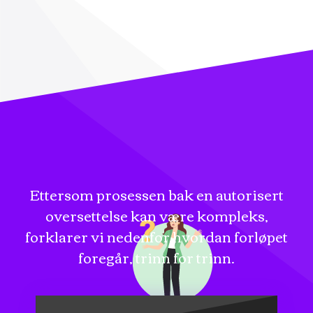
Ettersom prosessen bak en autorisert
oversettelse kan være kompleks,
forklarer vi nedenfor hvordan forløpet
foregår, trinn for trinn.