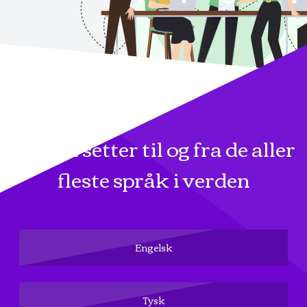
Vi oversetter til og fra de aller
fleste språk i verden
Engelsk
Tysk