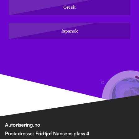
Gresk
Japansk
Autorisering.no
Postadresse: Fridtjof Nansens plass 4