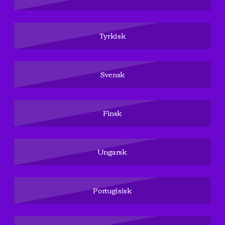
Tyrkisk
Svensk
Finsk
Ungarsk
Portugisisk