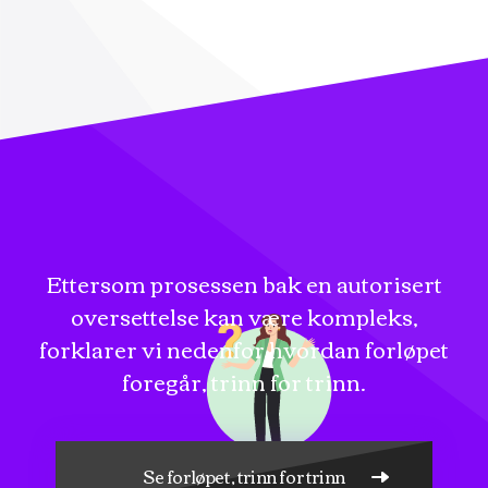
Ettersom prosessen bak en autorisert
oversettelse kan være kompleks,
forklarer vi nedenfor hvordan forløpet
foregår, trinn for trinn.
Se forløpet, trinn for trinn