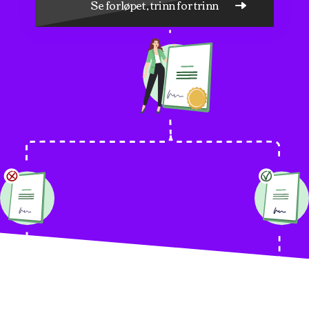
Se forløpet, trinn for trinn