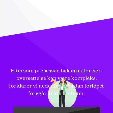
Ettersom prosessen bak en autorisert
oversettelse kan være kompleks,
forklarer vi nedenfor hvordan forløpet
foregår, trinn for trinn.