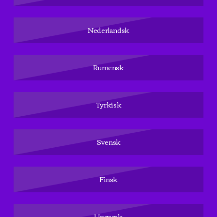
Nederlandsk
Rumensk
Tyrkisk
Svensk
Finsk
Ungarsk