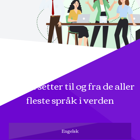
Vi oversetter til og fra de aller
fleste språk i verden
Engelsk