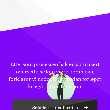
Ettersom prosessen bak en autorisert
oversettelse kan være kompleks,
forklarer vi nedenfor hvordan forløpet
foregår, trinn for trinn.
Se forløpet, trinn for trinn