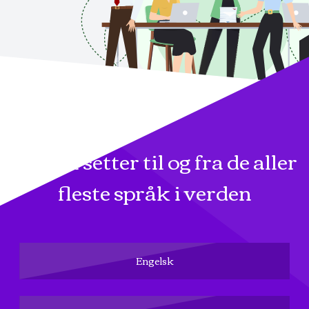
Vi oversetter til og fra de aller
fleste språk i verden
Engelsk