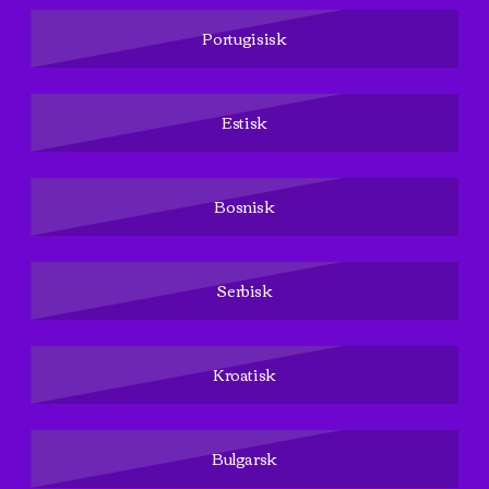
Portugisisk
Estisk
Bosnisk
Serbisk
Kroatisk
Bulgarsk