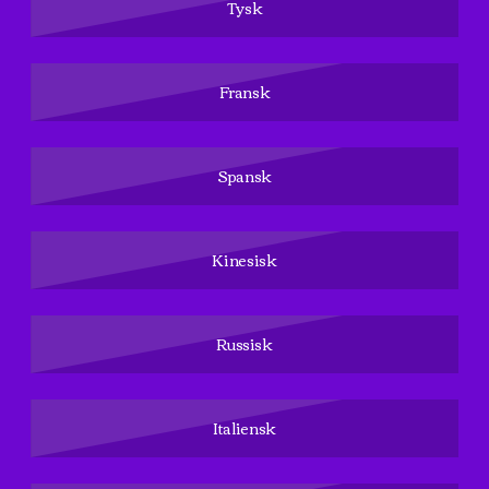
Tysk
Fransk
Spansk
Kinesisk
Russisk
Italiensk